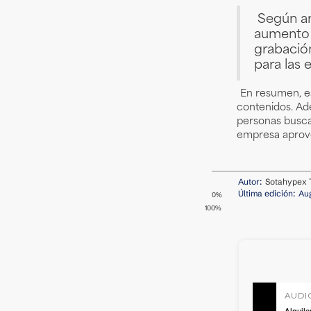
Según an
aumento a
grabación
para las
En resumen, es
contenidos. Ade
personas busca
empresa aprove
Autor:
Sotahypex 
Última edición:
Aug
0%
100%
AUDI