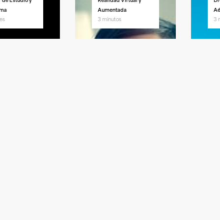
r de Estudio y
Realidad Virtual y
Dr
ama
Aumentada
Aé
es
3 minutos
3 