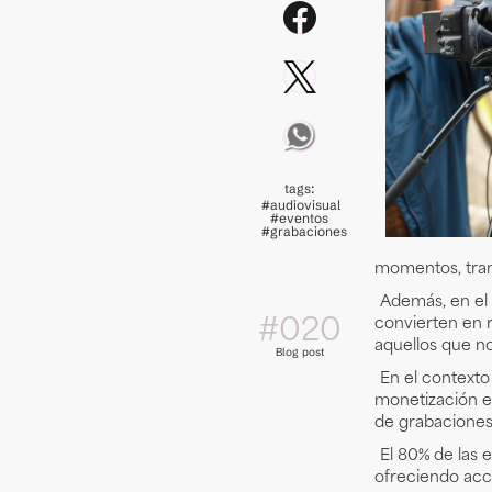
tags:
#audiovisual
#eventos
#grabaciones
momentos, trans
Además, en el 
convierten en r
#0
20
aquellos que n
Blog post
En el contexto
monetización en
de grabaciones
El 80% de las
ofreciendo acc