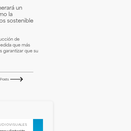
nerará un
mo la
os sostenible
ducción de
 medida que más
s garantizar que su
Posts
UDIOVISUALES