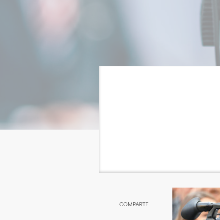
+
Home
+
Atrás
COMPARTE